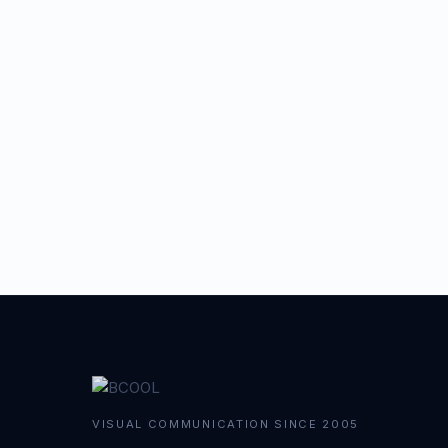
クライアント
悠々庵
URL
https://youyouang.co.jp/
VISUAL COMMUNICATION SINCE 2005