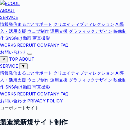
ABOUT
SERVICE
情報発信まるごとサポート
クリエイティブディレクション
AI導
入・活用支援
ウェブ制作
運用支援
グラフィックデザイン
映像制
作
SNS向け動画
写真撮影
WORKS
RECRUIT
COMPANY
FAQ
お問い合わせ
TOP
ABOUT
✕
SERVICE
▼
情報発信まるごとサポート
クリエイティブディレクション
AI導
入・活用支援
ウェブ制作
運用支援
グラフィックデザイン
映像制
作
SNS向け動画
写真撮影
WORKS
RECRUIT
COMPANY
FAQ
お問い合わせ
PRIVACY POLICY
コーポレートサイト
製造業新規サイト制作