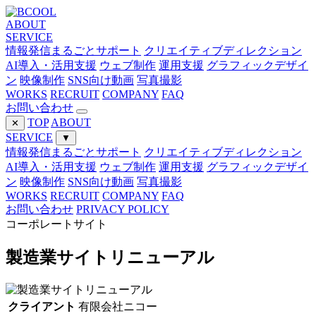
ABOUT
SERVICE
情報発信まるごとサポート
クリエイティブディレクション
AI導入・活用支援
ウェブ制作
運用支援
グラフィックデザイ
ン
映像制作
SNS向け動画
写真撮影
WORKS
RECRUIT
COMPANY
FAQ
お問い合わせ
TOP
ABOUT
✕
SERVICE
▼
情報発信まるごとサポート
クリエイティブディレクション
AI導入・活用支援
ウェブ制作
運用支援
グラフィックデザイ
ン
映像制作
SNS向け動画
写真撮影
WORKS
RECRUIT
COMPANY
FAQ
お問い合わせ
PRIVACY POLICY
コーポレートサイト
製造業サイトリニューアル
クライアント
有限会社ニコー