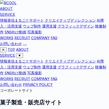
ABOUT
SERVICE
情報発信まるごとサポート
クリエイティブディレクション
AI導
入・活用支援
ウェブ制作
運用支援
グラフィックデザイン
映像制
作
SNS向け動画
写真撮影
WORKS
RECRUIT
COMPANY
FAQ
お問い合わせ
TOP
ABOUT
✕
SERVICE
▼
情報発信まるごとサポート
クリエイティブディレクション
AI導
入・活用支援
ウェブ制作
運用支援
グラフィックデザイン
映像制
作
SNS向け動画
写真撮影
WORKS
RECRUIT
COMPANY
FAQ
お問い合わせ
PRIVACY POLICY
コーポレートサイト
菓子製造・販売店サイト