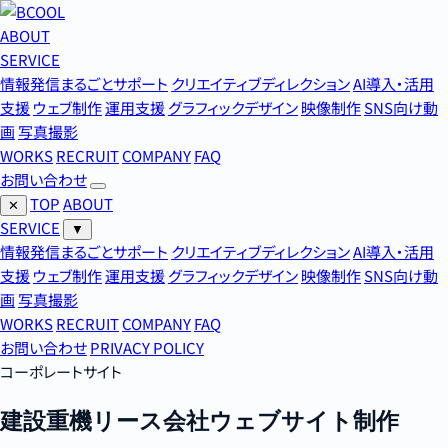
ABOUT
SERVICE
情報発信まるごとサポート
クリエイティブディレクション
AI導入・活用
支援
ウェブ制作
運用支援
グラフィックデザイン
映像制作
SNS向け動
画
写真撮影
WORKS
RECRUIT
COMPANY
FAQ
お問い合わせ
TOP
ABOUT
✕
SERVICE
▼
情報発信まるごとサポート
クリエイティブディレクション
AI導入・活用
支援
ウェブ制作
運用支援
グラフィックデザイン
映像制作
SNS向け動
画
写真撮影
WORKS
RECRUIT
COMPANY
FAQ
お問い合わせ
PRIVACY POLICY
コーポレートサイト
建設重機リース会社ウェブサイト制作