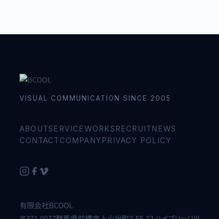
VISUAL COMMUNICATION SINCE 2005
ABOUT
SERVICE
WORKS
RECRUIT
NEWS
CONTACT
COMPANY
PRIVACY POLICY
有限会社BCOOL
〒371-0037群馬県前橋市上小出町3-55-12 ハイブリッジIII