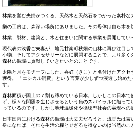
林業を営む夫婦がつくる、天然木と天然石をつかった素朴なアクセ
樂の工房は、森深い場所にありました。その母体は自ら木を
林業、製材、建築と、木と住まいに関する事業を展開してい
現代表の浅香ご夫妻が、地元甘楽町秋畑の山林に再び注目し
小物、そしてアクセサリーなどに展開することで、より多く
森林の循環に貢献していきたいとのことです。
太陽と月をモチーフにした、喜虹（きこ）と名付けたアクセ
獲得。 「エシカル消費」という言葉が少しずつ浸透し始め
す。
森林面積が国土の７割も締めている日本。しかしこの日本で
ず、様々な問題を生じさせるという負のスパイラルに陥って
っているのです。しかし地球温暖化や循環型社会の実現への
日本国内における森林の循環は大丈夫だろうと、浅香氏は言
身になれば、それを生活の糧とせざるを得ないのは当然のこ