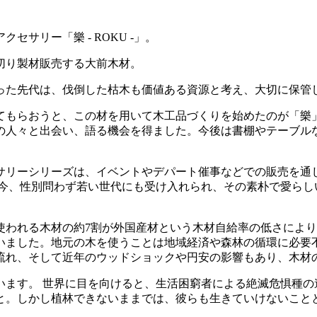
サリー「樂 - ROKU -」。
切り製材販売する大前木材。
った先代は、伐倒した枯木も価値ある資源と考え、大切に保管
てもらおうと、この材を用いて木工品づくりを始めたのが「樂
の人々と出会い、語る機会を得ました。今後は書棚やテーブルな
サリーシリーズは、イベントやデパート催事などでの販売を通
た今、性別問わず若い世代にも受け入れられ、その素朴で愛らし
使われる木材の約7割が外国産材という木材自給率の低さによ
いました。地元の木を使うことは地域経済や森林の循環に必要
流れ、そして近年のウッドショックや円安の影響もあり、木材
います。 世界に目を向けると、生活困窮者による絶滅危惧種の
と。しかし植林できないままでは、彼らも生きていけないこと