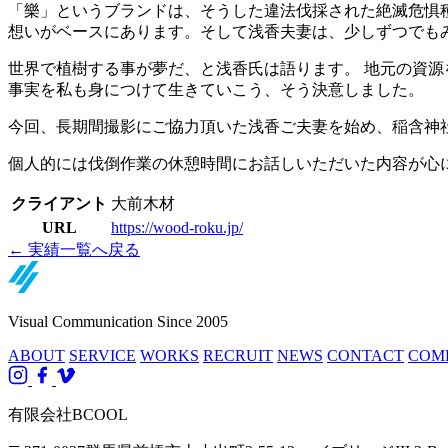
「樂」というブランドは、そうした違法伐採された絶滅危惧
想いがベースにあります。そして浅香夫妻は、少しずつでも
世界で植樹する事が夢だ、と浅香氏は語ります。 地元の資
事実を私も身につけて生きていこう、そう決意しました。
今回、長期間撮影にご協力頂いた浅香ご夫妻を始め、稲含神
個人的には伐倒作業の休憩時間にお話しいただいた内容が心に滲み
クライアント
大前木材
URL
https://wood-roku.jp/
← 実績一覧へ戻る
Visual Communication Since 2005
ABOUT
SERVICE
WORKS
RECRUIT
NEWS
CONTACT
COM
有限会社BCOOL