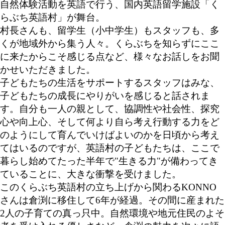
自然体験活動を英語で行う、国内英語留学施設「く
らぶち英語村」が舞台。
村長さんも、留学生（小中学生）もスタッフも、多
くが地域外から集う人々。くらぶちを知らずにここ
に来たからこそ感じる点など、様々なお話しをお聞
かせいただきました。
子どもたちの生活をサポートするスタッフはみな、
子どもたちの成長にやりがいを感じると話されま
す。自分も一人の親として、協調性や社会性、探究
心や向上心、そして何より自ら考え行動する力をど
のようにして育んでいけばよいのかを日頃から考え
てはいるのですが、英語村の子どもたちは、ここで
暮らし始めてたった半年で"生きる力"が備わってき
ていることに、大きな衝撃を受けました。
このくらぶち英語村の立ち上げから関わるKONNO
さんは倉渕に移住して6年が経過。その間に産まれた
2人の子育ての真っ只中。自然環境や地元住民のよそ