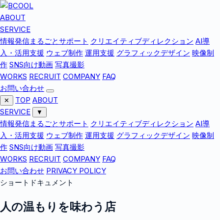
ABOUT
SERVICE
情報発信まるごとサポート
クリエイティブディレクション
AI導
入・活用支援
ウェブ制作
運用支援
グラフィックデザイン
映像制
作
SNS向け動画
写真撮影
WORKS
RECRUIT
COMPANY
FAQ
お問い合わせ
TOP
ABOUT
✕
SERVICE
▼
情報発信まるごとサポート
クリエイティブディレクション
AI導
入・活用支援
ウェブ制作
運用支援
グラフィックデザイン
映像制
作
SNS向け動画
写真撮影
WORKS
RECRUIT
COMPANY
FAQ
お問い合わせ
PRIVACY POLICY
ショートドキュメント
人の温もりを味わう店