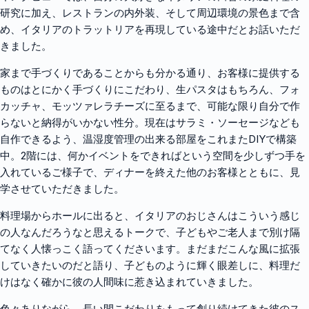
研究に加え、レストランの内外装、そして周辺環境の景色まで含
め、イタリアのトラットリアを再現している途中だとお話いただ
きました。
家まで手づくりであることからも分かる通り、お客様に提供する
ものはとにかく手づくりにこだわり、生パスタはもちろん、フォ
カッチャ、モッツァレラチーズに至るまで、可能な限り自分で作
らないと納得がいかない性分。現在はサラミ・ソーセージなども
自作できるよう、温湿度管理の出来る部屋をこれまたDIYで構築
中。2階には、何かイベントをできればという空間を少しずつ手を
入れているご様子で、ディナーを終えた他のお客様とともに、見
学させていただきました。
料理場からホールに出ると、イタリアのおじさんはこういう感じ
の人なんだろうなと思えるトークで、子どもやご老人まで別け隔
てなく人懐っこく語ってくださいます。まだまだこんな風に拡張
していきたいのだと語り、子どものように輝く眼差しに、料理だ
けはなく確かに彼の人間味に惹き込まれていきました。
色々ありながら、長い間こだわりをもって創り続けてきた彼のス