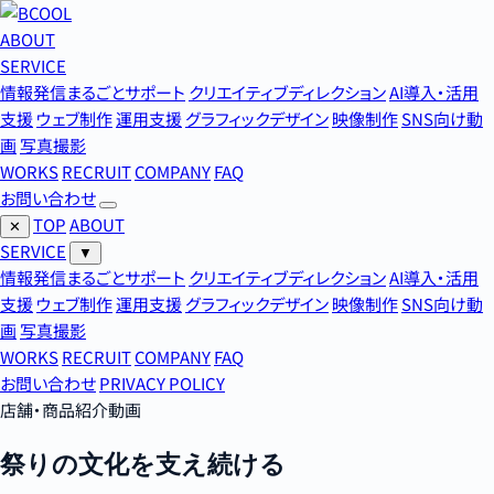
ABOUT
SERVICE
情報発信まるごとサポート
クリエイティブディレクション
AI導入・活用
支援
ウェブ制作
運用支援
グラフィックデザイン
映像制作
SNS向け動
画
写真撮影
WORKS
RECRUIT
COMPANY
FAQ
お問い合わせ
TOP
ABOUT
✕
SERVICE
▼
情報発信まるごとサポート
クリエイティブディレクション
AI導入・活用
支援
ウェブ制作
運用支援
グラフィックデザイン
映像制作
SNS向け動
画
写真撮影
WORKS
RECRUIT
COMPANY
FAQ
お問い合わせ
PRIVACY POLICY
店舗・商品紹介動画
祭りの文化を支え続ける