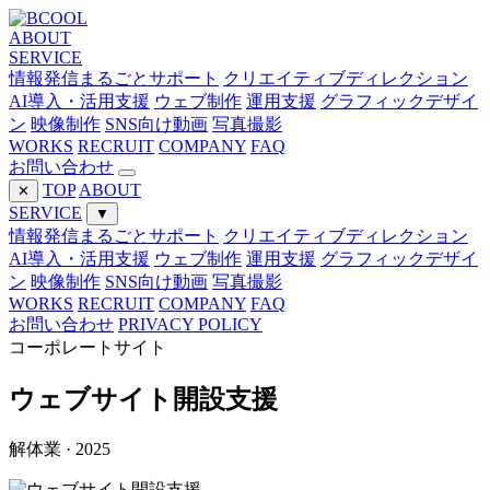
ABOUT
SERVICE
情報発信まるごとサポート
クリエイティブディレクション
AI導入・活用支援
ウェブ制作
運用支援
グラフィックデザイ
ン
映像制作
SNS向け動画
写真撮影
WORKS
RECRUIT
COMPANY
FAQ
お問い合わせ
TOP
ABOUT
✕
SERVICE
▼
情報発信まるごとサポート
クリエイティブディレクション
AI導入・活用支援
ウェブ制作
運用支援
グラフィックデザイ
ン
映像制作
SNS向け動画
写真撮影
WORKS
RECRUIT
COMPANY
FAQ
お問い合わせ
PRIVACY POLICY
コーポレートサイト
ウェブサイト開設支援
解体業 · 2025